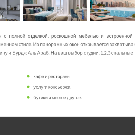
ся с полной отделкой, роскошной мебелью и встроенной 
еменном стиле. Из панорамных окон открывается захватыв
ину и Бурдж Аль Араб. На ваш выбор студии, 1,2,3 спальные
кафе и рестораны
услуги консьержа
бутики и многое другое.